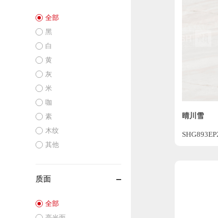
全部
黑
白
黄
灰
米
咖
晴川雪
素
木纹
SHG893EP
其他
质面
全部
亮光面