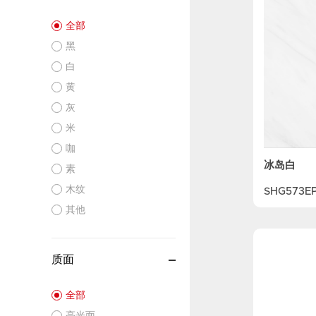
全部
黑
白
黄
灰
米
咖
冰岛白
素
木纹
SHG573EP
其他
质面
全部
亮光面