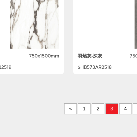
羽焰灰-深灰
750x1500mm
75
2519
SHB573AR2518
<
1
2
3
4