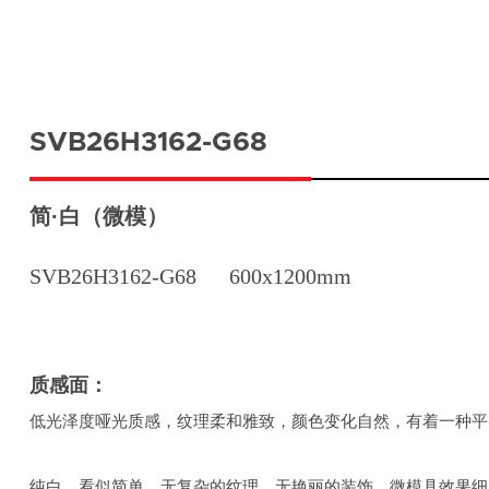
SVB26H3162-G68
简·白（微模）
SVB26H3162-G68
600x1200mm
质感面：
低光泽度哑光质感，纹理柔和雅致，颜色变化自然，有着一种平
纯白，看似简单，无复杂的纹理，无艳丽的装饰，微模具效果细