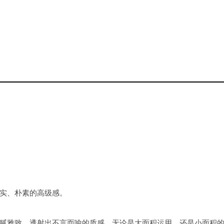
实、朴素的高级感。
腻雅致，透射出不言而喻的质感，无论是大面积运用，还是小面积