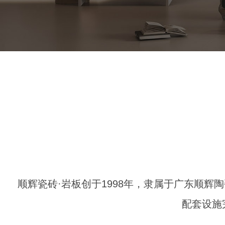
顺辉瓷砖·岩板创于1998年，隶属于广东顺辉
配套设施