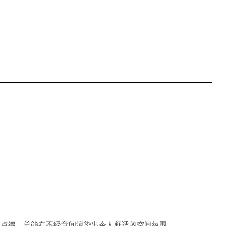
的点缀，总能在不经意间渲染出令人舒适的空间氛围。