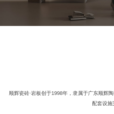
顺辉瓷砖·岩板创于1998年，隶属于广东顺辉
配套设施