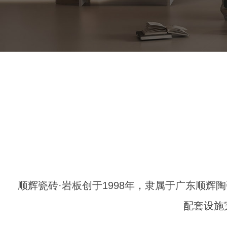
顺辉瓷砖·岩板创于1998年，隶属于广东顺辉
配套设施