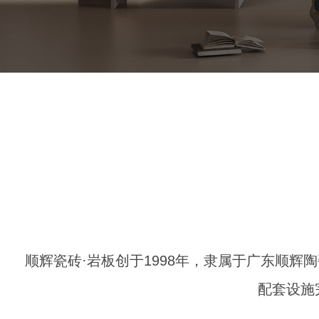
顺辉瓷砖·岩板创于1998年，隶属于广东顺辉
配套设施