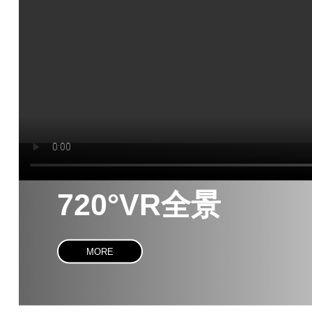
720°VR全景
MORE