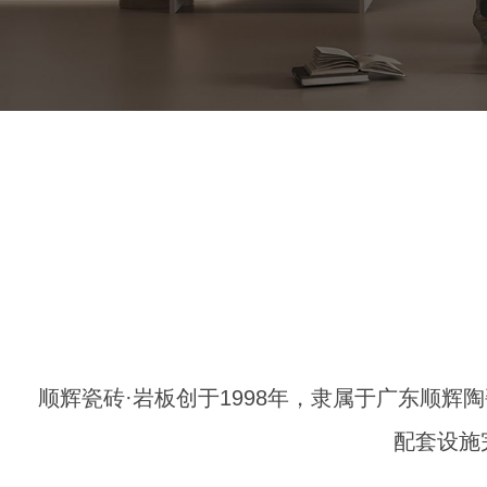
顺辉瓷砖·岩板创于1998年，隶属于广东顺辉
配套设施