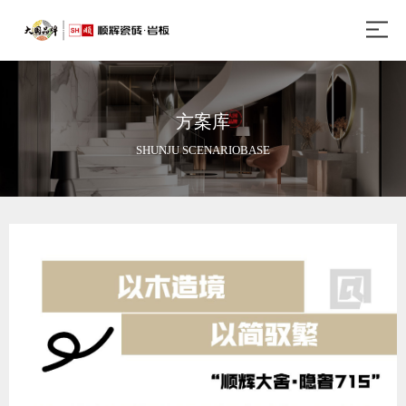
方案库
SHUNJU SCENARIOBASE